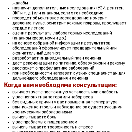
окончательный диагноз
разработает индивидуальный план лечения
даст рекомендации по питанию, образу жизни и режиму
расскажет о профилактике заболеваний
при необходимости направит к узким специалистам для
дальнейшего обследования и лечения
Когда вам необходима консультация:
вы чувствуете постоянную усталость или слабость
у вас непонятная потеря или набор веса
без видимых причин у вас повышенная температура
вам нужен контроль и наблюдение за существующими
хроническими заболеваниями
вы испытываете боль
у вас проблемы с пищеварением
вы испытываете тревожность и стресс
вы хотите восстановиться после инфекционных
заболеваний
у вас проблемы со сном
ваша цель — профилактика развития заболеваний
вы хотите оценить общее состояние здоровья
Если у вас есть сомнения по поводу
своего здоровья, обратитесь к нашим
врачам для консультации и получения
рекомендаций.