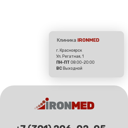
Функциональная диагностика
Лицензия на оказание медицинских услуг
Памятка для пациента
Правила предоставления платных медицинских услуг
Об основах охраны здоровья
ООО «АВРОРА»
ИНН 2465354165
КПП 246401001
Разработка сайта
bydavydov.ru
18+ Имеются противопоказания, необходима
консультация специалиста
© IRONMED. Все права защищены. 2025