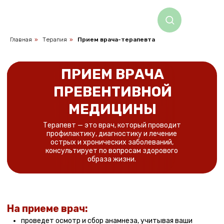
Главная
»
Терапия
»
Прием врача-терапевта
ПРИЕМ ВРАЧА
ПРЕВЕНТИВНОЙ
МЕДИЦИНЫ
Терапевт — это врач, который проводит
профилактику, диагностику и лечение
острых и хронических заболеваний,
консультирует по вопросам здорового
образа жизни.
На приеме врач:
проведет осмотр и сбор анамнеза, учитывая ваши
жалобы
назначит дополнительные исследования (УЗИ, рентген,
ЭКГ и т. д.) или анализы, если это необходимо
проведет объективное исследование: измерит
давление, пульс, осмотрит кожные покровы, прослушает
сердце и легкие
оценит результаты лабораторных исследований
(анализы крови, мочи и др.)
на основе собранной информации и результатов
обследований сформулирует предварительный или