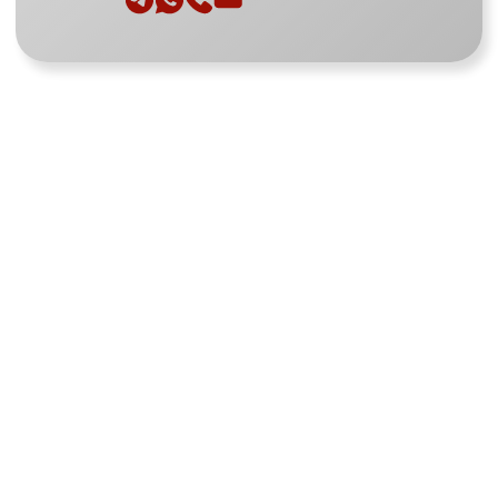
+7 (391) 296-02-05
Версия для слабовидящих
Разделы
Услуги
Главная
Физиотерапия
Превентивная медицина
О компании
Капельницы
Пациентам
Спортивная медицина
Команда
Лабораторная диагностика
Акции