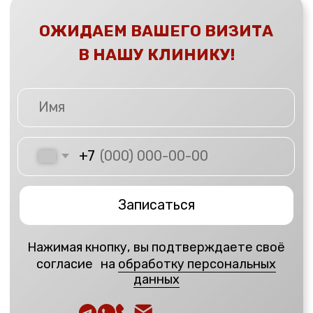
К
линика
IRONMED
г
. Красноярск
Ул. Регатная, 1
ПН-ПТ
08:00-20:00
ВС
Выходной