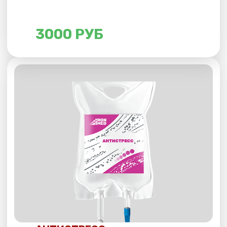
ДЕТОКС
Интоксикация может проявляться сонливостью,
ухудшением внешнего вида, склонностью
к простудам, а также высыпаниями на лице
и проблемами с ЖКТ. Капельницавыведет
накопившиеся токсины из организма, восполнит
дефицит витаминов и минералов и снимет
симптомы интоксикации.