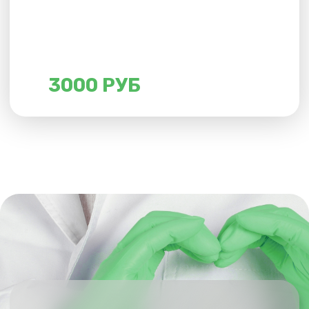
Вы почувствуете улучшение общего
ООО «АВРОРА»
самочувствия, уменьшение симптомов слабости
ИНН 2465354165
и усталости. Инфузионная терапия более
эффективна, чем таблетки и пищевые добавки:
КПП 246401001
железо моментально транспортируется
к клеткам
Разработка сайта
bydavydov.ru
18+ Имеются противопоказания, необходима
консультация специалиста
© IRONMED. Все права защищены. 2025
4200 РУБ
ЭНЕРГИЯ
Рекомендуется при повышенной утомляемости