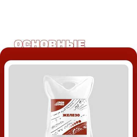
ЖЕЛЕЗО
Восполнит дефицит железа в организме.
В комбинации с витамином С железо
усваивается более эффективно.
Вы почувствуете улучшение общего
самочувствия, уменьшение симптомов слабости
и усталости. Инфузионная терапия более
эффективна, чем таблетки и пищевые добавки:
железо моментально транспортируется
к клеткам
4200 РУБ