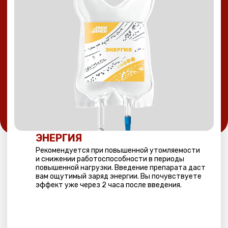
АНТИСТРЕСС
Внутривенное введение поливитаминного
комплекса поможет успокоиться и снизить
уровень тревожности. Капельница повысит
устойчивость нервных клеток стрессу
и устранит последствия повышенных нагрузок
на организм.
3000 РУБ